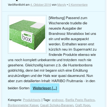
Veröffentlicht am
4. Oktober 2016
von
Mandy
•
0 Kommentare
[Werbung] Passend zum
Wochenende trudelte die
neueste Ausgabe der
Brandnooz Monatsbox bei uns
ein und wollte ausgepackt
werden. Enthalten waren erst
kürzlich neu im Supermarkt zu
findende Produkte ebenso wie
uns noch komplett unbekannte und trotzdem noch nie
gesehene. Gleichzeitig kamen z.b. die Hustenbonbons
goldrichtig, denn bei mir begann sich eine Erkältung
anzukündigen und der Hals war quasi dauerwund. Nun
aber zum detailierten Inhalt: HARIBO Fruitmania - in den
beiden Sorten
Weiterlesen [...]
Kategorie:
Produkttests
| Tags:
andnooz
,
Barilla Pesto Rustico
,
Bonbonmeister Kaiser
,
Casali Schoko-Bananen
,
Craft Hugo
,