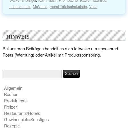
Walker & Ginger
,
Kölln Müsli
,
Krombacher Radler naturtrüb
,
Lebensmittel
,
McVities
,
merci Tafelschokolade
,
Vilsa
HINWEIS
Bei unseren Beiträgen handelt es sich teilweise um sponsored
Posts (Werbung) oder Artikel mit Produktsponsoring.
Allgemein
Bücher
Produkttests
Freizeit
Restaurants/Hotels
Gewinnspiele/Sonstiges
Rezepte