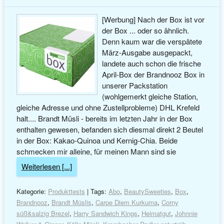
[Werbung] Nach der Box ist vor
der Box ... oder so ähnlich.
Denn kaum war die verspätete
März-Ausgabe ausgepackt,
landete auch schon die frische
April-Box der Brandnooz Box in
unserer Packstation
(wohlgemerkt gleiche Station,
gleiche Adresse und ohne Zustellprobleme) DHL Krefeld
halt.... Brandt Müsli - bereits im letzten Jahr in der Box
enthalten gewesen, befanden sich diesmal direkt 2 Beutel
in der Box: Kakao-Quinoa und Kernig-Chia. Beide
schmecken mir alleine, für meinen Mann sind sie
Weiterlesen [...]
Kategorie:
Produkttests
| Tags:
Abo
,
BeautySweeties
,
Box
,
Brandnooz
,
Brandt Müslis
,
Carpe Diem Kurkuma
,
Corny
süß&salzig Brezel
,
Harry Sandwich Kings
,
Heimatgut
,
Johnnie