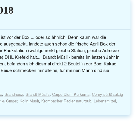
018
st vor der Box ... oder so ähnlich. Denn kaum war die
 ausgepackt, landete auch schon die frische April-Box der
r Packstation (wohlgemerkt gleiche Station, gleiche Adresse
 DHL Krefeld halt.... Brandt Müsli - bereits im letzten Jahr in
n, befanden sich diesmal direkt 2 Beutel in der Box: Kakao-
 Beide schmecken mir alleine, für meinen Mann sind sie
x
,
Brandnooz
,
Brandt Müslis
,
Carpe Diem Kurkuma
,
Corny süß&salzig
r & Ginger
,
Kölln Müsli
,
Krombacher Radler naturtrüb
,
Lebensmittel
,