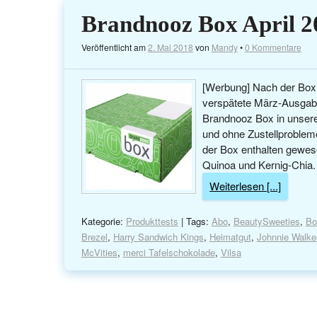
Brandnooz Box April 2
Veröffentlicht am
2. Mai 2018
von
Mandy
•
0 Kommentare
[Werbung] Nach der Box i
verspätete März-Ausgabe
Brandnooz Box in unsere
und ohne Zustellprobleme)
der Box enthalten gewese
Quinoa und Kernig-Chia.
Weiterlesen [...]
Kategorie:
Produkttests
| Tags:
Abo
,
BeautySweeties
,
Bo
Brezel
,
Harry Sandwich Kings
,
Heimatgut
,
Johnnie Walke
McVities
,
merci Tafelschokolade
,
Vilsa