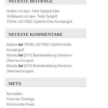
NEUESTE BEITRÄGE
Grillen mit dem Tefal Optigrill Elite
Grillabend mit dem Tefal Optigrill
TEFAL GC750D OptiGrill Elite Kontaktgrill
NEUESTE KOMMENTARE
Sabine
bei
TEFAL GC750D OptiGrill Elite
Kontaktgrill
Mandy
bei
[DIY] Bastelanleitung Senioren-
Überraschungsei
Mandy
bei
[DIY] Bastelanleitung Senioren-
Überraschungsei
META
Anmelden
Feed der Einträge
Kommentar-Feed