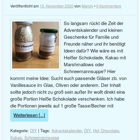
Veröffentlicht am
15. November 2020
von
Mandy
•
0 Kommentare
So langsam rückt die Zeit der
Adventskalender und kleinen
Geschenke für Familie und
Freunde näher und ihr benötigt
Ideen dafür? Wie wäre es mit
Heißer Schokolade, Kakao mit
Marshmallows oder
Schneemannsuppe? Hier
kommt meine Idee: Sucht euch passende Gläser zb. von
Vanillesauce im Glas, Oliven oder anderem. Der Inhalt
sollte jedoch nicht zu groß sein außer ihr wollt direkt eine
große Portion Heiße Schokolade verschenken. Ich habe
die Portionen jeweils auf 1 große Tasse/Becher mit
Weiterlesen [...]
Kategorie:
DIY
| Tags:
Adventskalender
,
DIY
,
Hot Chocolate
,
Kakao
,
Schneemannsuppe