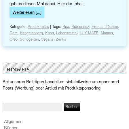
gab es dieses Mal dabei. Hier der Inhalt:
Weiterlesen [...]
Kategorie:
Produkttests
| Tags:
Box
,
Brandnooz
,
Emmas Töchter
,
Gerri
,
Hengstenberg
,
Knorr
,
Lebensmittel
,
LUX MATE
,
Manner
,
Oreo
,
Schogetten
,
Veganz
,
Zentis
HINWEIS
Bei unseren Beiträgen handelt es sich teilweise um sponsored
Posts (Werbung) oder Artikel mit Produktsponsoring.
Allgemein
Bücher