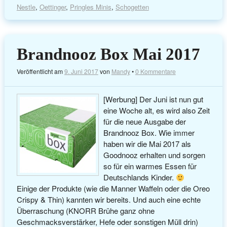
Nestle
,
Oettinger
,
Pringles Minis
,
Schogetten
Brandnooz Box Mai 2017
Veröffentlicht am
9. Juni 2017
von
Mandy
•
0 Kommentare
[Werbung] Der Juni ist nun gut
eine Woche alt, es wird also Zeit
für die neue Ausgabe der
Brandnooz Box. Wie immer
haben wir die Mai 2017 als
Goodnooz erhalten und sorgen
so für ein warmes Essen für
Deutschlands Kinder.
Einige der Produkte (wie die Manner Waffeln oder die Oreo
Crispy & Thin) kannten wir bereits. Und auch eine echte
Überraschung (KNORR Brühe ganz ohne
Geschmacksverstärker, Hefe oder sonstigen Müll drin)