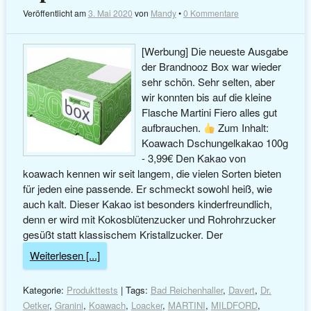
Veröffentlicht am
3. Mai 2020
von
Mandy
•
0 Kommentare
[Werbung] Die neueste Ausgabe
der Brandnooz Box war wieder
sehr schön. Sehr selten, aber
wir konnten bis auf die kleine
Flasche Martini Fiero alles gut
aufbrauchen.
Zum Inhalt:
Koawach Dschungelkakao 100g
- 3,99€ Den Kakao von
koawach kennen wir seit langem, die vielen Sorten bieten
für jeden eine passende. Er schmeckt sowohl heiß, wie
auch kalt. Dieser Kakao ist besonders kinderfreundlich,
denn er wird mit Kokosblütenzucker und Rohrohrzucker
gesüßt statt klassischem Kristallzucker. Der
Weiterlesen [...]
Kategorie:
Produkttests
| Tags:
Bad Reichenhaller
,
Davert
,
Dr.
Oetker
,
Granini
,
Koawach
,
Loacker
,
MARTINI
,
MILDFORD
,