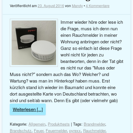
Veröffentlicht am
23. August 2016
von
Mandy
•
4 Kommentare
Immer wieder höre oder lese ich
die Frage, muss ich denn nun
einen Rauchmelder in meiner
Wohnung anbringen oder nicht?
Ganz so einfach ist diese Frage
wohl nicht für jeden zu
beantworten, denn in der Tat gibt
es nicht nur das "Muss oder
Muss nicht?" sondern auch das Wo? Welcher? und
Wartung? was man im Hinterkopf haben muss. Erst
kürzlich stand ich wieder im Baumarkt und konnte eine
dort ausgestellte Karte von Deutschland betrachten, wo
sind und seit/ab wann. Denn Es gibt (oder vielmehr gab)
Weiterlesen [...]
Kategorie:
Allgemein
,
Produkttests
| Tags:
Brandmelder
,
Brandschutz
,
Feuer
,
Feuermelder
,
pyrexx
,
Rauchmelder
,