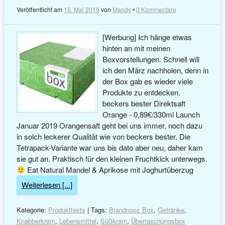
Veröffentlicht am
16. Mai 2019
von
Mandy
•
0 Kommentare
[Werbung] Ich hänge etwas
hinten an mit meinen
Boxvorstellungen. Schnell will
ich den März nachholen, denn in
der Box gab es wieder viele
Produkte zu entdecken.
beckers bester Direktsaft
Orange - 0,89€/330ml Launch
Januar 2019 Orangensaft geht bei uns immer, noch dazu
in solch leckerer Qualität wie von beckers bester. Die
Tetrapack-Variante war uns bis dato aber neu, daher kam
sie gut an. Praktisch für den kleinen Fruchtkick unterwegs.
Eat Natural Mandel & Aprikose mit Joghurtüberzug
Weiterlesen [...]
Kategorie:
Produkttests
| Tags:
Brandnooz Box
,
Getränke
,
Knabberkram
,
Lebensmittel
,
Süßkram
,
Überraschungsbox