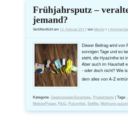
Frühjahrsputz – veralt
jemand?
Veröffentlicht am
10. Februar 2017
von
Mandy
•
1 Kommenta
Dieser Beitrag wird von 
sonnigen Tage und so la
steht, die Hyazinthe ist 
Aber auch im Haushalt e
- oder doch nicht? Wie i
dem alles von A-Z entrü
Kategorie:
Gewinnspiele/Sonstiges
,
Produkttests
| Tags:
MeisterProper
,
P&G
,
Putzmittel
,
Swiffer
,
Wohnung putze