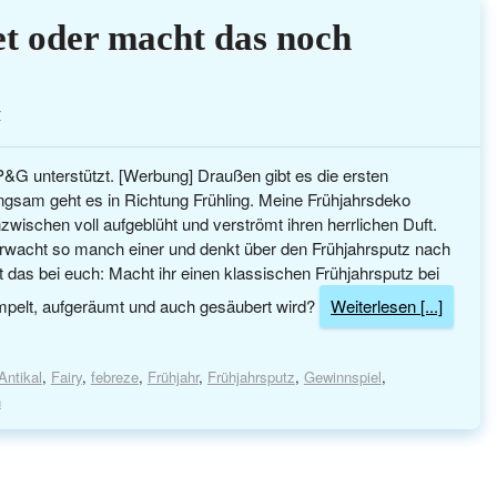
et oder macht das noch
r
P&G unterstützt. [Werbung] Draußen gibt es die ersten
ngsam geht es in Richtung Frühling. Meine Frühjahrsdeko
inzwischen voll aufgeblüht und verströmt ihren herrlichen Duft.
rwacht so manch einer und denkt über den Frühjahrsputz nach
st das bei euch: Macht ihr einen klassischen Frühjahrsputz bei
mpelt, aufgeräumt und auch gesäubert wird?
Weiterlesen [...]
Antikal
,
Fairy
,
febreze
,
Frühjahr
,
Frühjahrsputz
,
Gewinnspiel
,
n