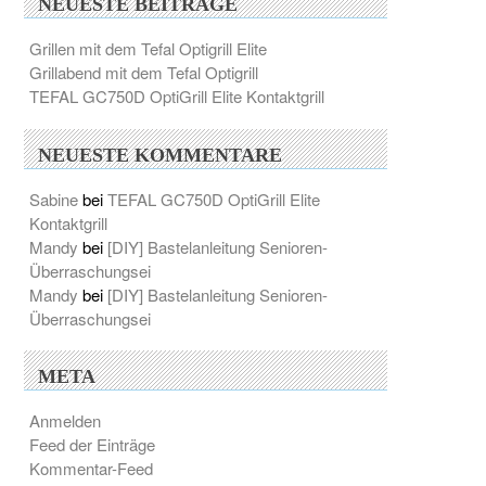
NEUESTE BEITRÄGE
Grillen mit dem Tefal Optigrill Elite
Grillabend mit dem Tefal Optigrill
TEFAL GC750D OptiGrill Elite Kontaktgrill
NEUESTE KOMMENTARE
Sabine
bei
TEFAL GC750D OptiGrill Elite
Kontaktgrill
Mandy
bei
[DIY] Bastelanleitung Senioren-
Überraschungsei
Mandy
bei
[DIY] Bastelanleitung Senioren-
Überraschungsei
META
Anmelden
Feed der Einträge
Kommentar-Feed