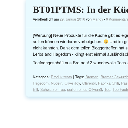
BT01PTMS: In der Kü
Veröffentlicht am
29. Januar 2016
von
Mandy
•
0 Kommentar
[Werbung] Neue Produkte für die Küche gibt es eig
selten können wir daran vorbeigehen.
Und im gro
nicht kannten. Dank dem tollen Bloggertreffen hat 
Lerbs and Hagedorn - klingt erst einmal ausländisc
Teefachgeschäft aus Bremen! 3 wundervolle Tees
Kategorie:
Produkttests
| Tags:
Bremen
,
Bremer Gewürzh
Hagedorn
,
Nudeln
,
Olive Joy
,
Olivenöl
,
Paprika Chili
,
Pas
Elli
,
Schwarzer Tee
,
sortenreines Olivenöl
,
Tee
,
Tee Fach