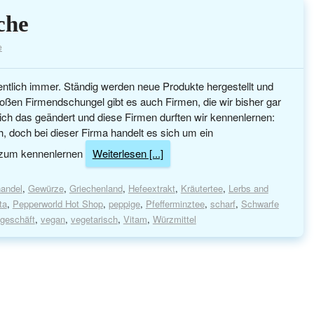
che
e
entlich immer. Ständig werden neue Produkte hergestellt und
ßen Firmendschungel gibt es auch Firmen, die wir bisher gar
sich das geändert und diese Firmen durften wir kennenlernen:
h, doch bei dieser Firma handelt es sich um ein
 zum kennenlernen
Weiterlesen [...]
andel
,
Gewürze
,
Griechenland
,
Hefeextrakt
,
Kräutertee
,
Lerbs and
ta
,
Pepperworld Hot Shop
,
peppige
,
Pfefferminztee
,
scharf
,
Schwarfe
geschäft
,
vegan
,
vegetarisch
,
Vitam
,
Würzmittel