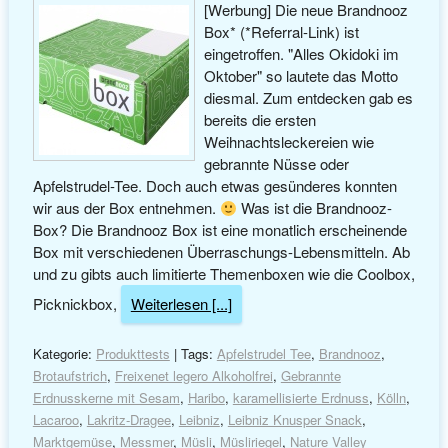
[Werbung] Die neue Brandnooz
Box* (*Referral-Link) ist
eingetroffen. "Alles Okidoki im
Oktober" so lautete das Motto
diesmal. Zum entdecken gab es
bereits die ersten
Weihnachtsleckereien wie
gebrannte Nüsse oder
Apfelstrudel-Tee. Doch auch etwas gesünderes konnten
wir aus der Box entnehmen.
Was ist die Brandnooz-
Box? Die Brandnooz Box ist eine monatlich erscheinende
Box mit verschiedenen Überraschungs-Lebensmitteln. Ab
und zu gibts auch limitierte Themenboxen wie die Coolbox,
Picknickbox,
Weiterlesen [...]
Kategorie:
Produkttests
| Tags:
Apfelstrudel Tee
,
Brandnooz
,
Brotaufstrich
,
Freixenet legero Alkoholfrei
,
Gebrannte
Erdnusskerne mit Sesam
,
Haribo
,
karamellisierte Erdnuss
,
Kölln
,
Lacaroo
,
Lakritz-Dragee
,
Leibniz
,
Leibniz Knusper Snack
,
Marktgemüse
,
Messmer
,
Müsli
,
Müsliriegel
,
Nature Valley