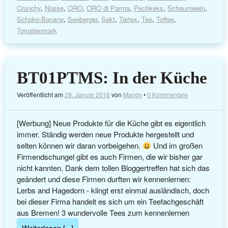
Crunchy
,
Nüsse
,
ORO
,
ORO di Parma
,
Pechkeks
,
Schaumwein
,
Schoko-Banane
,
Seeberger
,
Sekt
,
Tartex
,
Tee
,
Toffee
,
Tomatenmark
BT01PTMS: In der Küche
Veröffentlicht am
29. Januar 2016
von
Mandy
•
0 Kommentare
[Werbung] Neue Produkte für die Küche gibt es eigentlich
immer. Ständig werden neue Produkte hergestellt und
selten können wir daran vorbeigehen.
Und im großen
Firmendschungel gibt es auch Firmen, die wir bisher gar
nicht kannten. Dank dem tollen Bloggertreffen hat sich das
geändert und diese Firmen durften wir kennenlernen:
Lerbs and Hagedorn - klingt erst einmal ausländisch, doch
bei dieser Firma handelt es sich um ein Teefachgeschäft
aus Bremen! 3 wundervolle Tees zum kennenlernen
Weiterlesen [...]