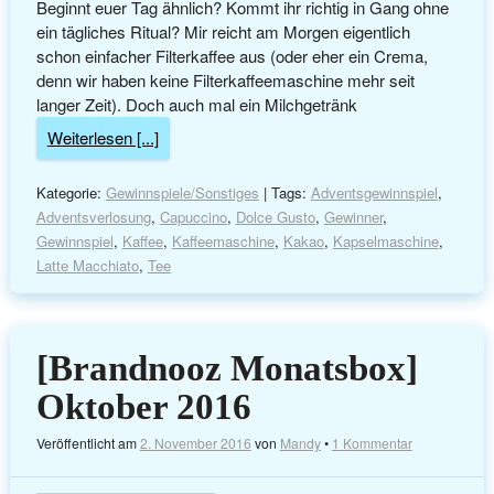
Beginnt euer Tag ähnlich? Kommt ihr richtig in Gang ohne
ein tägliches Ritual? Mir reicht am Morgen eigentlich
schon einfacher Filterkaffee aus (oder eher ein Crema,
denn wir haben keine Filterkaffeemaschine mehr seit
langer Zeit). Doch auch mal ein Milchgetränk
Weiterlesen [...]
Kategorie:
Gewinnspiele/Sonstiges
| Tags:
Adventsgewinnspiel
,
Adventsverlosung
,
Capuccino
,
Dolce Gusto
,
Gewinner
,
Gewinnspiel
,
Kaffee
,
Kaffeemaschine
,
Kakao
,
Kapselmaschine
,
Latte Macchiato
,
Tee
[Brandnooz Monatsbox]
Oktober 2016
Veröffentlicht am
2. November 2016
von
Mandy
•
1 Kommentar