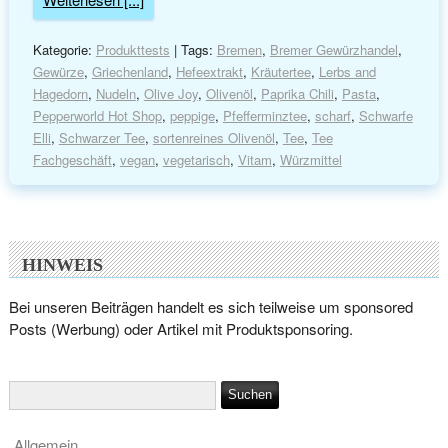
Kategorie:
Produkttests
| Tags:
Bremen
,
Bremer Gewürzhandel
,
Gewürze
,
Griechenland
,
Hefeextrakt
,
Kräutertee
,
Lerbs and
Hagedorn
,
Nudeln
,
Olive Joy
,
Olivenöl
,
Paprika Chili
,
Pasta
,
Pepperworld Hot Shop
,
peppige
,
Pfefferminztee
,
scharf
,
Schwarfe
Elli
,
Schwarzer Tee
,
sortenreines Olivenöl
,
Tee
,
Tee
Fachgeschäft
,
vegan
,
vegetarisch
,
Vitam
,
Würzmittel
HINWEIS
Bei unseren Beiträgen handelt es sich teilweise um sponsored
Posts (Werbung) oder Artikel mit Produktsponsoring.
Allgemein