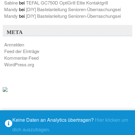
Sabine
bei
TEFAL GC750D OptiGrill Elite Kontaktgrill
Mandy
bei
[DIY] Bastelanleitung Senioren-Überraschungsei
Mandy
bei
[DIY] Bastelanleitung Senioren-Überraschungsei
META
Anmelden
Feed der Einträge
Kommentar-Feed
WordPress.org
Keine Daten an Analytics übertragen?
Hier klicken um
© 2026 - M@ndys Blogwelt
dich auszutragen.
Rundown
– stolz präsentiert von
WordPress