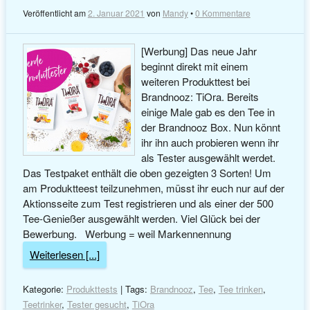
Veröffentlicht am
2. Januar 2021
von
Mandy
•
0 Kommentare
[Werbung] Das neue Jahr
beginnt direkt mit einem
weiteren Produkttest bei
Brandnooz: TiOra. Bereits
einige Male gab es den Tee in
der Brandnooz Box. Nun könnt
ihr ihn auch probieren wenn ihr
als Tester ausgewählt werdet.
Das Testpaket enthält die oben gezeigten 3 Sorten! Um
am Produktteest teilzunehmen, müsst ihr euch nur auf der
Aktionsseite zum Test registrieren und als einer der 500
Tee-Genießer ausgewählt werden. Viel Glück bei der
Bewerbung. Werbung = weil Markennennung
Weiterlesen [...]
Kategorie:
Produkttests
| Tags:
Brandnooz
,
Tee
,
Tee trinken
,
Teetrinker
,
Tester gesucht
,
TiOra