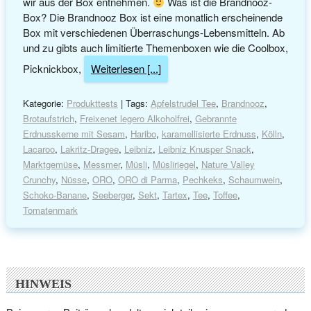
wir aus der Box entnehmen.
Was ist die Brandnooz-
Box? Die Brandnooz Box ist eine monatlich erscheinende
Box mit verschiedenen Überraschungs-Lebensmitteln. Ab
und zu gibts auch limitierte Themenboxen wie die Coolbox,
Picknickbox,
Weiterlesen [...]
Kategorie:
Produkttests
| Tags:
Apfelstrudel Tee
,
Brandnooz
,
Brotaufstrich
,
Freixenet legero Alkoholfrei
,
Gebrannte
Erdnusskerne mit Sesam
,
Haribo
,
karamellisierte Erdnuss
,
Kölln
,
Lacaroo
,
Lakritz-Dragee
,
Leibniz
,
Leibniz Knusper Snack
,
Marktgemüse
,
Messmer
,
Müsli
,
Müsliriegel
,
Nature Valley
Crunchy
,
Nüsse
,
ORO
,
ORO di Parma
,
Pechkeks
,
Schaumwein
,
Schoko-Banane
,
Seeberger
,
Sekt
,
Tartex
,
Tee
,
Toffee
,
Tomatenmark
HINWEIS