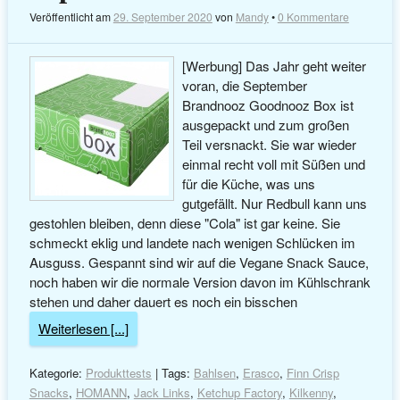
Veröffentlicht am
29. September 2020
von
Mandy
•
0 Kommentare
[Werbung] Das Jahr geht weiter
voran, die September
Brandnooz Goodnooz Box ist
ausgepackt und zum großen
Teil versnackt. Sie war wieder
einmal recht voll mit Süßen und
für die Küche, was uns
gutgefällt. Nur Redbull kann uns
gestohlen bleiben, denn diese "Cola" ist gar keine. Sie
schmeckt eklig und landete nach wenigen Schlücken im
Ausguss. Gespannt sind wir auf die Vegane Snack Sauce,
noch haben wir die normale Version davon im Kühlschrank
stehen und daher dauert es noch ein bisschen
Weiterlesen [...]
Kategorie:
Produkttests
| Tags:
Bahlsen
,
Erasco
,
Finn Crisp
Snacks
,
HOMANN
,
Jack Links
,
Ketchup Factory
,
Kilkenny
,