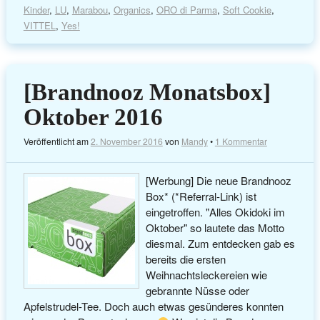
Kinder
,
LU
,
Marabou
,
Organics
,
ORO di Parma
,
Soft Cookie
,
VITTEL
,
Yes!
[Brandnooz Monatsbox]
Oktober 2016
Veröffentlicht am
2. November 2016
von
Mandy
•
1 Kommentar
[Werbung] Die neue Brandnooz
Box* (*Referral-Link) ist
eingetroffen. "Alles Okidoki im
Oktober" so lautete das Motto
diesmal. Zum entdecken gab es
bereits die ersten
Weihnachtsleckereien wie
gebrannte Nüsse oder
Apfelstrudel-Tee. Doch auch etwas gesünderes konnten