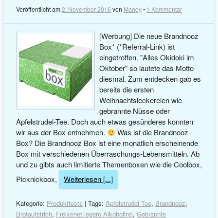
Veröffentlicht am
2. November 2016
von
Mandy
•
1 Kommentar
[Werbung] Die neue Brandnooz
Box* (*Referral-Link) ist
eingetroffen. "Alles Okidoki im
Oktober" so lautete das Motto
diesmal. Zum entdecken gab es
bereits die ersten
Weihnachtsleckereien wie
gebrannte Nüsse oder
Apfelstrudel-Tee. Doch auch etwas gesünderes konnten
wir aus der Box entnehmen.
Was ist die Brandnooz-
Box? Die Brandnooz Box ist eine monatlich erscheinende
Box mit verschiedenen Überraschungs-Lebensmitteln. Ab
und zu gibts auch limitierte Themenboxen wie die Coolbox,
Picknickbox,
Weiterlesen [...]
Kategorie:
Produkttests
| Tags:
Apfelstrudel Tee
,
Brandnooz
,
Brotaufstrich
,
Freixenet legero Alkoholfrei
,
Gebrannte