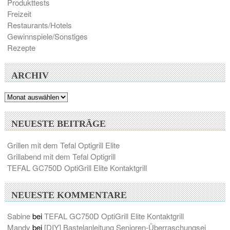
Produkttests
Freizeit
Restaurants/Hotels
Gewinnspiele/Sonstiges
Rezepte
ARCHIV
Archiv
NEUESTE BEITRÄGE
Grillen mit dem Tefal Optigrill Elite
Grillabend mit dem Tefal Optigrill
TEFAL GC750D OptiGrill Elite Kontaktgrill
NEUESTE KOMMENTARE
Sabine
bei
TEFAL GC750D OptiGrill Elite Kontaktgrill
Mandy
bei
[DIY] Bastelanleitung Senioren-Überraschungsei