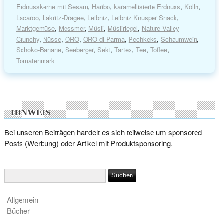
Erdnusskerne mit Sesam
,
Haribo
,
karamellisierte Erdnuss
,
Kölln
,
Lacaroo
,
Lakritz-Dragee
,
Leibniz
,
Leibniz Knusper Snack
,
Marktgemüse
,
Messmer
,
Müsli
,
Müsliriegel
,
Nature Valley
Crunchy
,
Nüsse
,
ORO
,
ORO di Parma
,
Pechkeks
,
Schaumwein
,
Schoko-Banane
,
Seeberger
,
Sekt
,
Tartex
,
Tee
,
Toffee
,
Tomatenmark
HINWEIS
Bei unseren Beiträgen handelt es sich teilweise um sponsored
Posts (Werbung) oder Artikel mit Produktsponsoring.
Allgemein
Bücher