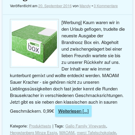
Veröffentlicht am
20. September 2016
von
Mandy
•
0 Kommentare
[Werbung] Kaum waren wir in
den Urlaub geflogen, trudelte die
neueste Ausgabe der
Brandnooz Box ein. Abgeholt
und zwischengelagert bei einer
lieben Freundin wartete sie bis
zu unserer Rückkehr auf uns.
Der Inhalt war wie immer
kunterbunt gemixt und wollte entdeckt werden. MAOAM
Sauer Kracher - sie gehören nicht zu unseren
Lieblingssüssigkeiten doch fast jeder kennt die Runden
Brausekracher in verschiedenen Geschmacksrichtungen.
Jetzt gibt es sie neben den klassischen auch in sauren
Geschmäckern. 0,99€
Weiterlesen [...]
Kategorie:
Produkttests
| Tags:
Gallo Family Vineyards
,
Hengstenberg Minze Essig
,
MAOAM
,
merci Tafelschokolade
,