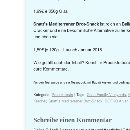
1,99€ e 350g Glas
Snatt’s Mediterraner Brot-Snack
ist reich an Bal
Cracker und eine bekömmliche Alternative zu herk
und eben sie!
1,59€ je 120g – Launch Januar 2015
Wie gefällt euch der Inhalt? Kennt ihr Produkte be
eure Kommentare.
Für den Test wurde uns ein Testprodukt mit Rabatt kosten- und bedingu
Kategorie:
Produkttests
| Tags:
Gallo Family Vineyards
,
Kracher
,
Snatt's Mediterraner Brot-Snack
,
SOFKO Ajvar
,
Schreibe einen Kommentar
Deine E-Mail-Adresse wird nicht veröffentlicht.
*
Erfo