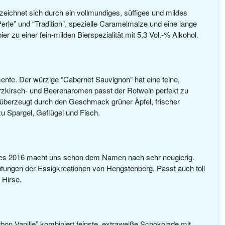
zeichnet sich durch ein vollmundiges, süffiges und mildes
le” und “Tradition”, spezielle Caramelmalze und eine lange
r zu einer fein-milden Bierspezialität mit 5,3 Vol.-% Alkohol.
nte. Der würzige “Cabernet Sauvignon” hat eine feine,
arzkirsch- und Beerenaromen passt der Rotwein perfekt zu
überzeugt durch den Geschmack grüner Äpfel, frischer
 Spargel, Geflügel und Fisch.
es 2016 macht uns schon dem Namen nach sehr neugierig.
ungen der Essigkreationen von Hengstenberg. Passt auch toll
 Hirse.
rbon Vanille” kombiniert feinste, extraweiße Schokolade mit