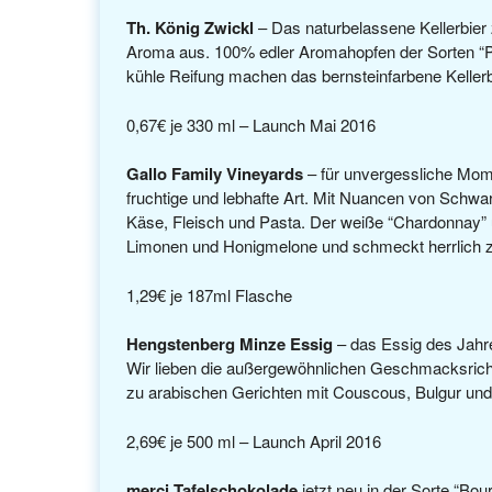
Th. König Zwickl
– Das naturbelassene Kellerbier 
Aroma aus. 100% edler Aromahopfen der Sorten “Per
kühle Reifung machen das bernsteinfarbene Kellerbie
0,67€ je 330 ml – Launch Mai 2016
Gallo Family Vineyards
– für unvergessliche Mome
fruchtige und lebhafte Art. Mit Nuancen von Schw
Käse, Fleisch und Pasta. Der weiße “Chardonnay” 
Limonen und Honigmelone und schmeckt herrlich zu
1,29€ je 187ml Flasche
Hengstenberg Minze Essig
– das Essig des Jahr
Wir lieben die außergewöhnlichen Geschmacksricht
zu arabischen Gerichten mit Couscous, Bulgur und
2,69€ je 500 ml – Launch April 2016
merci Tafelschokolade
jetzt neu in der Sorte “Bou