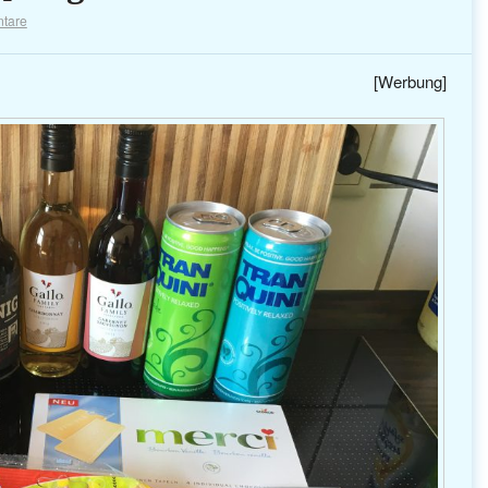
tare
[Werbung]