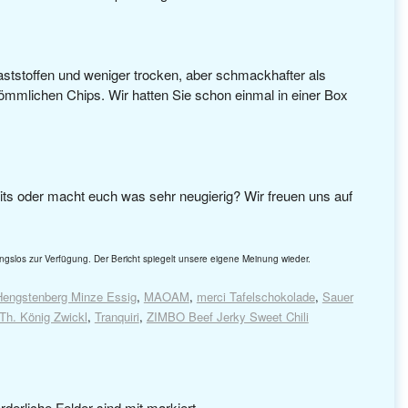
laststoffen und weniger trocken, aber schmackhafter als
ömmlichen Chips. Wir hatten Sie schon einmal in einer Box
reits oder macht euch was sehr neugierig? Wir freuen uns auf
ngslos zur Verfügung. Der Bericht spiegelt unsere eigene Meinung wieder.
Hengstenberg Minze Essig
,
MAOAM
,
merci Tafelschokolade
,
Sauer
Th. König Zwickl
,
Tranquiri
,
ZIMBO Beef Jerky Sweet Chili
rderliche Felder sind mit
markiert