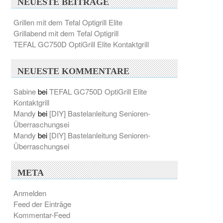
NEUESTE BEITRÄGE
Grillen mit dem Tefal Optigrill Elite
Grillabend mit dem Tefal Optigrill
TEFAL GC750D OptiGrill Elite Kontaktgrill
NEUESTE KOMMENTARE
Sabine
bei
TEFAL GC750D OptiGrill Elite
Kontaktgrill
Mandy
bei
[DIY] Bastelanleitung Senioren-
Überraschungsei
Mandy
bei
[DIY] Bastelanleitung Senioren-
Überraschungsei
META
Anmelden
Feed der Einträge
Kommentar-Feed