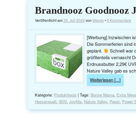
Brandnooz Goodnooz J
Veröffentlicht am
29. Juli 2020
von
Mandy
•
0 Kommentare
[Werbung] Inzwischen ist 
Die Sommerferien sind i
geplant.
Schnell war 
größtenteils vernascht D
Erdnussbutter 2,29€ UVP
Nature Valley gab es sc
Weiterlesen [...]
Kategorie:
Produkttests
| Tags:
Bonne Mama
,
Extra Meg
Hessenquell
,
IBIS
,
Joyfills
,
Nature Valley
,
Pepsi
,
Power 