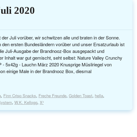
uli 2020
der Juli vorüber, wir schwitzen alle und braten in der Sonne.
n den ersten Bundesländern vorüber und unser Ersatzurlaub ist
die Juli-Ausgabe der Brandnooz-Box ausgepackt und
er Inhalt war gut gemischt, seht selbst: Nature Valley Crunchy
 - 5x42g - Lauchn März 2020 Knusprige Müsliriegel von
hon einige Male in der Brandnooz Box, diesmal
a
,
Finn Crisp Snacks
,
Freche Freunde
,
Golden Toast
,
hella
,
System
,
W.K. Kellogg
,
X²