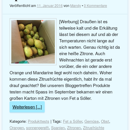
Veröffentlicht am
11. Januar 2016
von
Mandy
•
0 Kommentare
[Werbung] Draußen ist es
teilweise kalt und die Erkältung
lässt bei diesem auf und ab der
Temperaturen nicht lange auf
sich warten. Genau richtig ist da
eine heiße Zitrone. Auch
Weihnachten ist gerade erst
vorüber, die ein oder andere
Orange und Mandarine liegt wohl noch daheim. Woher
kommen diese Zitrusfrüchte eigentlich, habt ihr da mal
drauf geachtet? Bei unserem Bloggertreffen Produkte
testen macht Spass im September bekamen wir einen
großen Karton mit Zitronen von Fet a Sóller.
Weiterlesen [...]
Kategorie:
Produkttests
| Tags:
Fet a Sóller
,
Gemüse
,
Obst
,
Orangen
,
sonnengereift
,
Spanien
,
Zitronen
,
Zitrusfrüchte