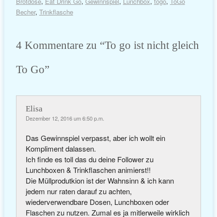
Brotdose
,
Eat Drink Go
,
Gewinnspiel
,
Lunchbox
,
togo
,
ToGo
Becher
,
Trinkflasche
4 Kommentare zu “
To go ist nicht gleich
To Go
”
Elisa
Dezember 12, 2016 um 6:50 p.m.
Das Gewinnspiel verpasst, aber ich wollt ein
Kompliment dalassen.
Ich finde es toll das du deine Follower zu
Lunchboxen & Trinkflaschen animierst!!
Die Müllprodutkion ist der Wahnsinn & ich kann
jedem nur raten darauf zu achten,
wiederverwendbare Dosen, Lunchboxen oder
Flaschen zu nutzen. Zumal es ja mitlerweile wirklich