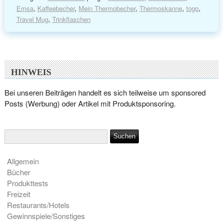
Emsa
,
Kaffeebecher
,
Mein Thermobecher
,
Thermoskanne
,
togo
,
Travel Mug
,
Trinkflaschen
HINWEIS
Bei unseren Beiträgen handelt es sich teilweise um sponsored
Posts (Werbung) oder Artikel mit Produktsponsoring.
Allgemein
Bücher
Produkttests
Freizeit
Restaurants/Hotels
Gewinnspiele/Sonstiges