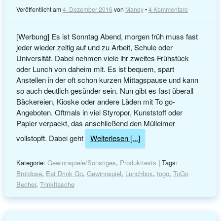
Veröffentlicht am
4. Dezember 2016
von
Mandy
•
4 Kommentare
[Werbung] Es ist Sonntag Abend, morgen früh muss fast
jeder wieder zeitig auf und zu Arbeit, Schule oder
Universität. Dabei nehmen viele ihr zweites Frühstück
oder Lunch von daheim mit. Es ist bequem, spart
Anstellen in der oft schon kurzen Mittagspause und kann
so auch deutlich gesünder sein. Nun gibt es fast überall
Bäckereien, Kioske oder andere Läden mit To go-
Angeboten. Oftmals in viel Styropor, Kunststoff oder
Papier verpackt, das anschließend den Mülleimer
vollstopft. Dabei geht
Weiterlesen [...]
Kategorie:
Gewinnspiele/Sonstiges
,
Produkttests
| Tags:
Brotdose
,
Eat Drink Go
,
Gewinnspiel
,
Lunchbox
,
togo
,
ToGo
Becher
,
Trinkflasche