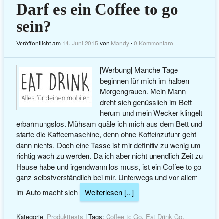
Darf es ein Coffee to go
sein?
Veröffentlicht am
14. Juni 2015
von
Mandy
•
0 Kommentare
[Werbung] Manche Tage
beginnen für mich im halben
Morgengrauen. Mein Mann
dreht sich genüsslich im Bett
herum und mein Wecker klingelt
erbarmungslos. Mühsam quäle ich mich aus dem Bett und
starte die Kaffeemaschine, denn ohne Koffeinzufuhr geht
dann nichts. Doch eine Tasse ist mir definitiv zu wenig um
richtig wach zu werden. Da ich aber nicht unendlich Zeit zu
Hause habe und irgendwann los muss, ist ein Coffee to go
ganz selbstverständlich bei mir. Unterwegs und vor allem
im Auto macht sich
Weiterlesen [...]
Kategorie:
Produkttests
| Tags:
Coffee to Go
,
Eat Drink Go
,