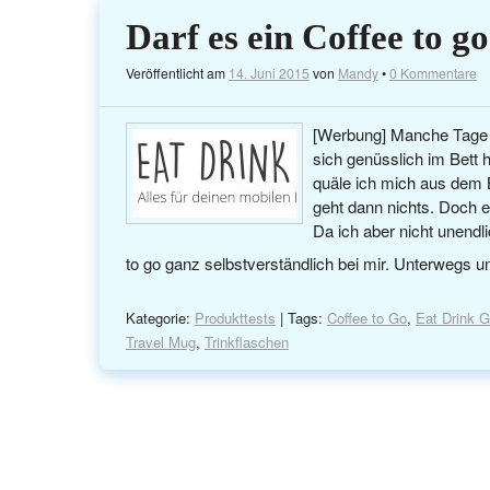
Darf es ein Coffee to go
Veröffentlicht am
14. Juni 2015
von
Mandy
•
0 Kommentare
[Werbung] Manche Tage 
sich genüsslich im Bett
quäle ich mich aus dem 
geht dann nichts. Doch e
Da ich aber nicht unendl
to go ganz selbstverständlich bei mir. Unterwegs 
Kategorie:
Produkttests
| Tags:
Coffee to Go
,
Eat Drink 
Travel Mug
,
Trinkflaschen