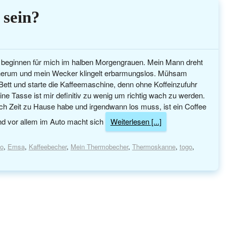
 sein?
beginnen für mich im halben Morgengrauen. Mein Mann dreht
 herum und mein Wecker klingelt erbarmungslos. Mühsam
Bett und starte die Kaffeemaschine, denn ohne Koffeinzufuhr
ine Tasse ist mir definitiv zu wenig um richtig wach zu werden.
ich Zeit zu Hause habe und irgendwann los muss, ist ein Coffee
und vor allem im Auto macht sich
Weiterlesen [...]
Go
,
Emsa
,
Kaffeebecher
,
Mein Thermobecher
,
Thermoskanne
,
togo
,