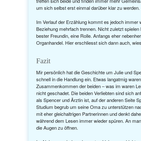
treffen sich beide und finden immer mehr Gemeinsam
um sich selbst erst einmal darüber klar zu werden.
Im Verlauf der Erzählung kommt es jedoch immer w
Beziehung mehrfach trennen. Nicht zuletzt spielen 
bester Freundin, eine Rolle. Anfangs eher nebenhe
Organhandel. Hier erschliesst sich dann auch, wieso
Fazit
Mir persönlich hat die Geschichte um Julie und Spen
schnell in die Handlung ein. Etwas langatmig waren
Zusammenkommen der beiden – was im waren Leben 
nicht geschadet. Die beiden Verliebten sind sich anfan
als Spencer und Ärztin ist, auf der anderen Seite
Studium begrub um seine Oma zu unterstützen nachd
mit eher gleichaltrigen Partnerinnen und denkt dahe
während dem Lesen immer wieder spüren. An manch
die Augen zu öffnen.