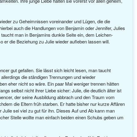
keiten. Ihre junge Liebe halten sie vorerst vor allen geheim,
ieder zu Geheimnissen voreinander und Lügen, die die
hierbei auch die Handlungen von Benjamin oder Jennifer, Julies
r taucht man in Benjamins dunkle Seite ein, dem Leichen-
 er die Beziehung zu Julie wieder aufleben lassen will.
cer gut gefallen. Sie lässt sich leicht lesen, man taucht
 allerdings die ständigen Trennungen und wieder
eher nicht so wäre. Ein paar Mal weniger trennen hätten
gs selbst nicht ihrer Liebe sicher: Julie, die deutlich älter ist
 Spencer, der seine Ausbildung abbrach und den Traum vom
em die Eltern früh starben. Er hatte bisher nur kurze Affären
r Julie sei viel zu gut für ihn. Dieses Auf und Ab kann man
er Stelle wollte man einfach beiden einen Schubs geben um