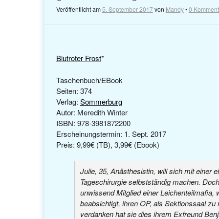
Veröffentlicht am
5. September 2017
von
Mandy
•
0 Komment
Blutroter Frost
*
Taschenbuch/EBook
Seiten: 374
Verlag:
Sommerburg
Autor: Meredith Winter
ISBN: 978-3981872200
Erscheinungstermin: 1. Sept. 2017
Preis: 9,99€ (TB), 3,99€ (Ebook)
Julie, 35, Anästhesistin, will sich mit einer 
Tageschirurgie selbstständig machen. Doch
unwissend Mitglied einer Leichenteilmafia,
beabsichtigt, ihren OP, als Sektionssaal zu
verdanken hat sie dies ihrem Exfreund Benj