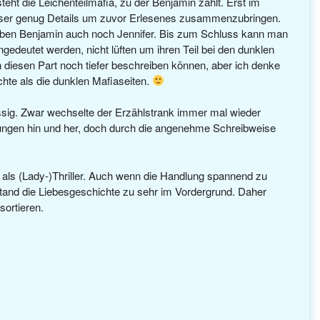
ht die Leichenteilmafia, zu der Benjamin zählt. Erst im
ser genug Details um zuvor Erlesenes zusammenzubringen.
 neben Benjamin auch noch Jennifer. Bis zum Schluss kann man
gedeutet werden, nicht lüften um ihren Teil bei den dunklen
diesen Part noch tiefer beschreiben können, aber ich denke
chte als die dunklen Mafiaseiten.
üssig. Zwar wechselte der Erzählstrank immer mal wieder
ngen hin und her, doch durch die angenehme Schreibweise
ng als (Lady-)Thriller. Auch wenn die Handlung spannend zu
u stand die Liebesgeschichte zu sehr im Vordergrund. Daher
ortieren.