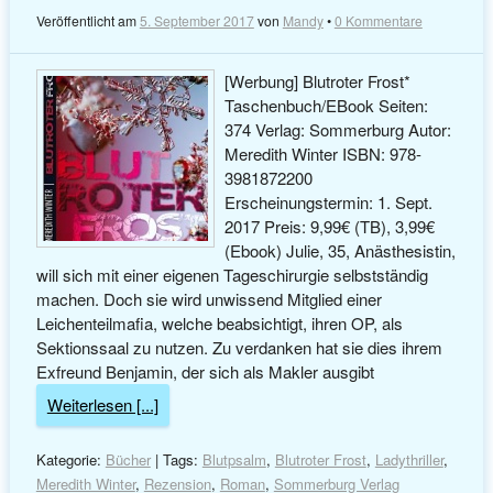
Veröffentlicht am
5. September 2017
von
Mandy
•
0 Kommentare
[Werbung] Blutroter Frost*
Taschenbuch/EBook Seiten:
374 Verlag: Sommerburg Autor:
Meredith Winter ISBN: 978-
3981872200
Erscheinungstermin: 1. Sept.
2017 Preis: 9,99€ (TB), 3,99€
(Ebook) Julie, 35, Anästhesistin,
will sich mit einer eigenen Tageschirurgie selbstständig
machen. Doch sie wird unwissend Mitglied einer
Leichenteilmafia, welche beabsichtigt, ihren OP, als
Sektionssaal zu nutzen. Zu verdanken hat sie dies ihrem
Exfreund Benjamin, der sich als Makler ausgibt
Weiterlesen [...]
Kategorie:
Bücher
| Tags:
Blutpsalm
,
Blutroter Frost
,
Ladythriller
,
Meredith Winter
,
Rezension
,
Roman
,
Sommerburg Verlag