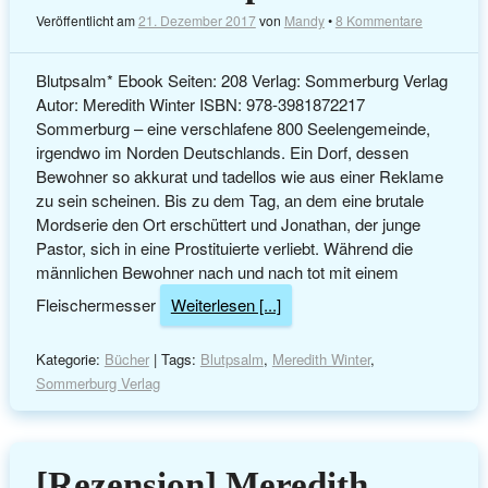
Veröffentlicht am
21. Dezember 2017
von
Mandy
•
8 Kommentare
Blutpsalm* Ebook Seiten: 208 Verlag: Sommerburg Verlag
Autor: Meredith Winter ISBN: 978-3981872217
Sommerburg – eine verschlafene 800 Seelengemeinde,
irgendwo im Norden Deutschlands. Ein Dorf, dessen
Bewohner so akkurat und tadellos wie aus einer Reklame
zu sein scheinen. Bis zu dem Tag, an dem eine brutale
Mordserie den Ort erschüttert und Jonathan, der junge
Pastor, sich in eine Prostituierte verliebt. Während die
männlichen Bewohner nach und nach tot mit einem
Fleischermesser
Weiterlesen [...]
Kategorie:
Bücher
| Tags:
Blutpsalm
,
Meredith Winter
,
Sommerburg Verlag
[Rezension] Meredith