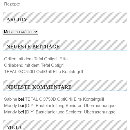
Rezepte
ARCHIV
Archiv
NEUESTE BEITRÄGE
Grillen mit dem Tefal Optigrill Elite
Grillabend mit dem Tefal Optigrill
TEFAL GC750D OptiGrill Elite Kontaktgrill
NEUESTE KOMMENTARE
Sabine
bei
TEFAL GC750D OptiGrill Elite Kontaktgrill
Mandy
bei
[DIY] Bastelanleitung Senioren-Überraschungsei
Mandy
bei
[DIY] Bastelanleitung Senioren-Überraschungsei
META