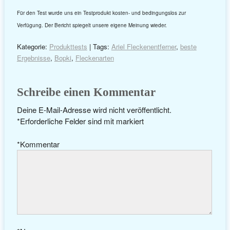
Für den Test wurde uns ein Testprodukt kosten- und bedingungslos zur
Verfügung. Der Bericht spiegelt unsere eigene Meinung wieder.
Kategorie:
Produkttests
| Tags:
Ariel Fleckenentferner
,
beste
Ergebnisse
,
Bopki
,
Fleckenarten
Schreibe einen Kommentar
Deine E-Mail-Adresse wird nicht veröffentlicht.
*
Erforderliche Felder sind mit
markiert
*
Kommentar