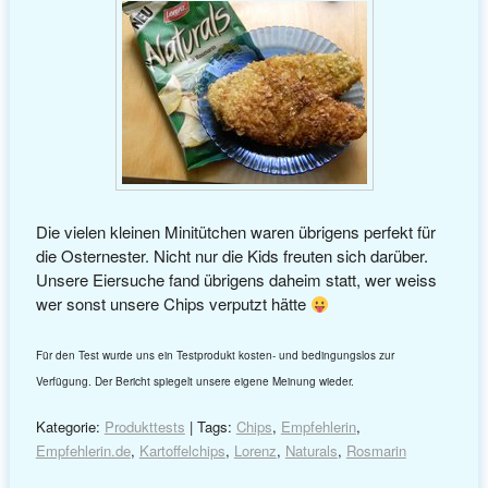
Die vielen kleinen Minitütchen waren übrigens perfekt für
die Osternester. Nicht nur die Kids freuten sich darüber.
Unsere Eiersuche fand übrigens daheim statt, wer weiss
wer sonst unsere Chips verputzt hätte
Für den Test wurde uns ein Testprodukt kosten- und bedingungslos zur
Verfügung. Der Bericht spiegelt unsere eigene Meinung wieder.
Kategorie:
Produkttests
| Tags:
Chips
,
Empfehlerin
,
Empfehlerin.de
,
Kartoffelchips
,
Lorenz
,
Naturals
,
Rosmarin