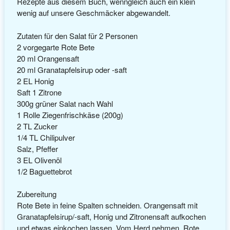
Rezepte aus diesem Buch, wenngleich auch ein klein
wenig auf unsere Geschmäcker abgewandelt.
Zutaten für den Salat für 2 Personen
2 vorgegarte Rote Bete
20 ml Orangensaft
20 ml Granatapfelsirup oder -saft
2 EL Honig
Saft 1 Zitrone
300g grüner Salat nach Wahl
1 Rolle Ziegenfrischkäse (200g)
2 TL Zucker
1/4 TL Chilipulver
Salz, Pfeffer
3 EL Olivenöl
1/2 Baguettebrot
Zubereitung
Rote Bete in feine Spalten schneiden. Orangensaft mit
Granatapfelsirup/-saft, Honig und Zitronensaft aufkochen
und etwas einkochen lassen. Vom Herd nehmen, Rote