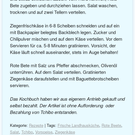
Bete zugeben und durchziehen lassen. Salat waschen,
trocknen und auf zwei Tellern verteilen.
Ziegenfrischkäse in 6-8 Scheiben schneiden und auf ein
mit Backpapier belegtes Backblech legen. Zucker und
Chilipulver mischen und auf dem Käse verteilen. Vor dem
Servieren für ca. 5-8 Minuten gratinieren. Vorsicht, der
Käse läuft schnell auseinander, stets im Auge behalten!
Rote Bete mit Salz uns Pfeffer abschmecken, Olivenöl
unterrühren. Auf dem Salat verteilen. Gratinierten
Ziegenkäse daraufstellen und mit Baguettebrotscheiben
servieren.
Das Kochbuch haben wir aus eigenem Antrieb gekauft und
selbst bezahlt. Der Artikel ist ohne Aufforderung oder
Bezahlung von Tchibo entstanden.
Kategorie:
Rezepte
| Tags:
Frische Landhausküche
,
Rote Beete
,
Salat
,
Tchibo
,
Vorspeise
,
Ziegenkäse