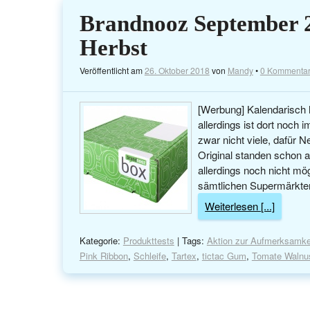
Brandnooz September 2
Herbst
Veröffentlicht am
26. Oktober 2018
von
Mandy
•
0 Kommenta
[Werbung] Kalendarisch 
allerdings ist dort noc
zwar nicht viele, dafür 
Original standen schon 
allerdings noch nicht mög
sämtlichen Supermärkte
Weiterlesen [...]
Kategorie:
Produkttests
| Tags:
Aktion zur Aufmerksamke
Pink Ribbon
,
Schleife
,
Tartex
,
tictac Gum
,
Tomate Walnu