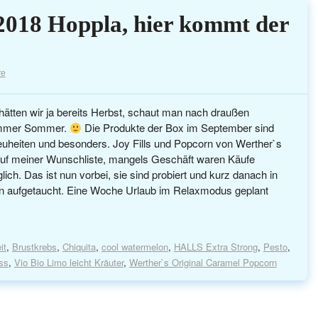
018 Hoppla, hier kommt der
re
hätten wir ja bereits Herbst, schaut man nach draußen
h immer Sommer.
Die Produkte der Box im September sind
Neuheiten und besonders. Joy Fills und Popcorn von Werther`s
auf meiner Wunschliste, mangels Geschäft waren Käufe
lich. Das ist nun vorbei, sie sind probiert und kurz danach in
n aufgetaucht. Eine Woche Urlaub im Relaxmodus geplant
it
,
Brustkrebs
,
Chiquita
,
cool watermelon
,
HALLS Extra Strong
,
Pesto
,
ss
,
Vio Bio Limo leicht Kräuter
,
Werther`s Original Caramel Popcorn