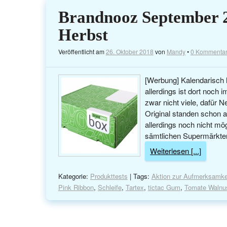
Brandnooz September 2
Herbst
Veröffentlicht am
26. Oktober 2018
von
Mandy
•
0 Kommenta
[Werbung] Kalendarisch 
allerdings ist dort noc
zwar nicht viele, dafür 
Original standen schon 
allerdings noch nicht mög
sämtlichen Supermärkte
Weiterlesen [...]
Kategorie:
Produkttests
| Tags:
Aktion zur Aufmerksamke
Pink Ribbon
,
Schleife
,
Tartex
,
tictac Gum
,
Tomate Walnu