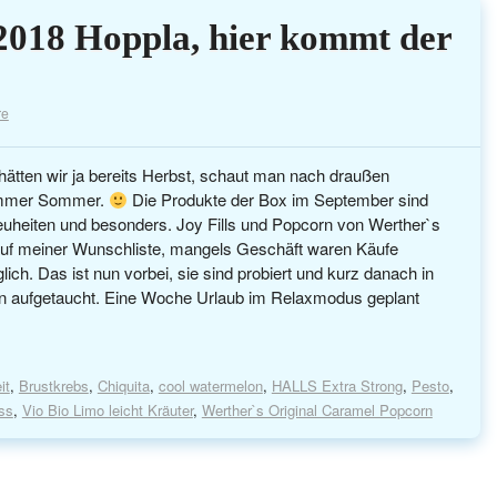
018 Hoppla, hier kommt der
re
hätten wir ja bereits Herbst, schaut man nach draußen
h immer Sommer.
Die Produkte der Box im September sind
Neuheiten und besonders. Joy Fills und Popcorn von Werther`s
auf meiner Wunschliste, mangels Geschäft waren Käufe
lich. Das ist nun vorbei, sie sind probiert und kurz danach in
n aufgetaucht. Eine Woche Urlaub im Relaxmodus geplant
it
,
Brustkrebs
,
Chiquita
,
cool watermelon
,
HALLS Extra Strong
,
Pesto
,
ss
,
Vio Bio Limo leicht Kräuter
,
Werther`s Original Caramel Popcorn