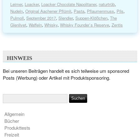
Leimer
,
Loacker
,
Loacker Chocolate Napolitaner
,
naturtrüb
,
Nudeln
,
Original Aachener Pflümli
,
Pasta
,
Pflaumenmuss
,
Pils
,
Pulmoll
,
September 2017
,
Slendier
,
Suppen-Klößchen
,
The
Glenlivet
,
Waffeln
,
Whisky
,
Whisky Founder`s Reserve
,
Zentis
HINWEIS
Bei unseren Beiträgen handelt es sich teilweise um sponsored
Posts (Werbung) oder Artikel mit Produktsponsoring.
Allgemein
Bücher
Produkttests
Freizeit