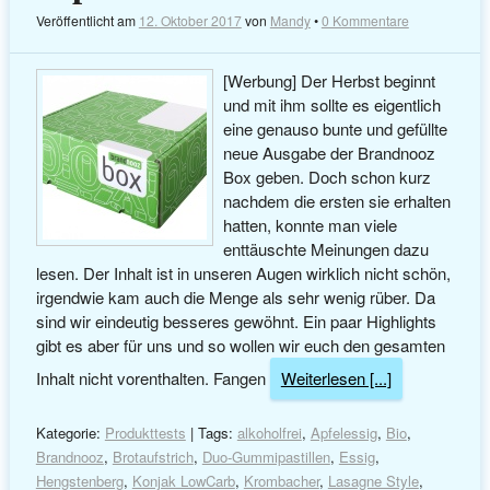
Veröffentlicht am
12. Oktober 2017
von
Mandy
•
0 Kommentare
[Werbung] Der Herbst beginnt
und mit ihm sollte es eigentlich
eine genauso bunte und gefüllte
neue Ausgabe der Brandnooz
Box geben. Doch schon kurz
nachdem die ersten sie erhalten
hatten, konnte man viele
enttäuschte Meinungen dazu
lesen. Der Inhalt ist in unseren Augen wirklich nicht schön,
irgendwie kam auch die Menge als sehr wenig rüber. Da
sind wir eindeutig besseres gewöhnt. Ein paar Highlights
gibt es aber für uns und so wollen wir euch den gesamten
Inhalt nicht vorenthalten. Fangen
Weiterlesen [...]
Kategorie:
Produkttests
| Tags:
alkoholfrei
,
Apfelessig
,
Bio
,
Brandnooz
,
Brotaufstrich
,
Duo-Gummipastillen
,
Essig
,
Hengstenberg
,
Konjak LowCarb
,
Krombacher
,
Lasagne Style
,