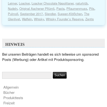
Leimer
,
Loacker
,
Loacker Chocolate Napolitaner
,
naturtrüb
,
Nudeln
,
Original Aachener Pflümli
,
Pasta
,
Pflaumenmuss
,
Pils
,
Pulmoll
,
September 2017
,
Slendier
,
Suppen-Klößchen
,
The
Glenlivet
,
Waffeln
,
Whisky
,
Whisky Founder`s Reserve
,
Zentis
HINWEIS
Bei unseren Beiträgen handelt es sich teilweise um sponsored
Posts (Werbung) oder Artikel mit Produktsponsoring.
Allgemein
Bücher
Produkttests
Freizeit