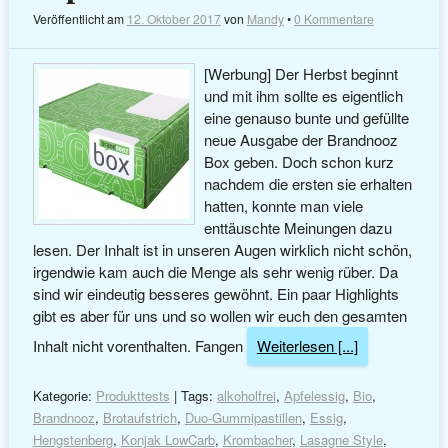
Veröffentlicht am
12. Oktober 2017
von
Mandy
•
0 Kommentare
[Werbung] Der Herbst beginnt
und mit ihm sollte es eigentlich
eine genauso bunte und gefüllte
neue Ausgabe der Brandnooz
Box geben. Doch schon kurz
nachdem die ersten sie erhalten
hatten, konnte man viele
enttäuschte Meinungen dazu
lesen. Der Inhalt ist in unseren Augen wirklich nicht schön,
irgendwie kam auch die Menge als sehr wenig rüber. Da
sind wir eindeutig besseres gewöhnt. Ein paar Highlights
gibt es aber für uns und so wollen wir euch den gesamten
Inhalt nicht vorenthalten. Fangen
Weiterlesen [...]
Kategorie:
Produkttests
| Tags:
alkoholfrei
,
Apfelessig
,
Bio
,
Brandnooz
,
Brotaufstrich
,
Duo-Gummipastillen
,
Essig
,
Hengstenberg
,
Konjak LowCarb
,
Krombacher
,
Lasagne Style
,