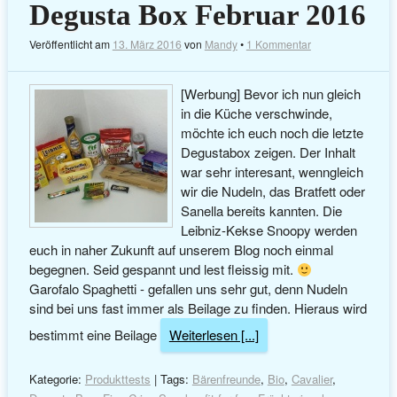
Degusta Box Februar 2016
Veröffentlicht am
13. März 2016
von
Mandy
•
1 Kommentar
[Werbung] Bevor ich nun gleich
in die Küche verschwinde,
möchte ich euch noch die letzte
Degustabox zeigen. Der Inhalt
war sehr interesant, wenngleich
wir die Nudeln, das Bratfett oder
Sanella bereits kannten. Die
Leibniz-Kekse Snoopy werden
euch in naher Zukunft auf unserem Blog noch einmal
begegnen. Seid gespannt und lest fleissig mit.
Garofalo Spaghetti - gefallen uns sehr gut, denn Nudeln
sind bei uns fast immer als Beilage zu finden. Hieraus wird
bestimmt eine Beilage
Weiterlesen [...]
Kategorie:
Produkttests
| Tags:
Bärenfreunde
,
Bio
,
Cavalier
,