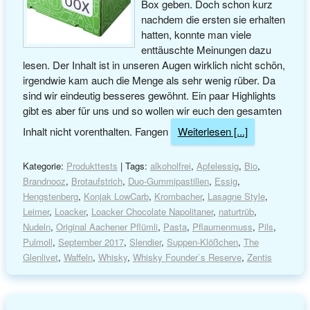
Box geben. Doch schon kurz
nachdem die ersten sie erhalten
hatten, konnte man viele
enttäuschte Meinungen dazu
lesen. Der Inhalt ist in unseren Augen wirklich nicht schön,
irgendwie kam auch die Menge als sehr wenig rüber. Da
sind wir eindeutig besseres gewöhnt. Ein paar Highlights
gibt es aber für uns und so wollen wir euch den gesamten
Inhalt nicht vorenthalten. Fangen
Weiterlesen [...]
Kategorie:
Produkttests
| Tags:
alkoholfrei
,
Apfelessig
,
Bio
,
Brandnooz
,
Brotaufstrich
,
Duo-Gummipastillen
,
Essig
,
Hengstenberg
,
Konjak LowCarb
,
Krombacher
,
Lasagne Style
,
Leimer
,
Loacker
,
Loacker Chocolate Napolitaner
,
naturtrüb
,
Nudeln
,
Original Aachener Pflümli
,
Pasta
,
Pflaumenmuss
,
Pils
,
Pulmoll
,
September 2017
,
Slendier
,
Suppen-Klößchen
,
The
Glenlivet
,
Waffeln
,
Whisky
,
Whisky Founder`s Reserve
,
Zentis