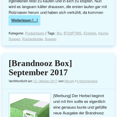
irgendeinen Mist zu kaufen und in sich zu stopfen. Nun
wird es langsam kälter draussen, die ersten laufen gar mit
Rotznasen herum und haben sich verkühlt, da kommen
Weiterlesen [...]
Kategorie:
Produkttests
| Tags:
Bio
,
BT03PTMS
,
Eintöpfe
,
frische
Suppen
,
Küchenbrüder
,
Suppen
[Brandnooz Box]
September 2017
Veröffentlicht am
12. Oktober 2017
von
Mandy
•
0 Kommentare
[Werbung] Der Herbst beginnt
und mit ihm sollte es eigentlich
eine genauso bunte und gefüllte
neue Ausgabe der Brandnooz