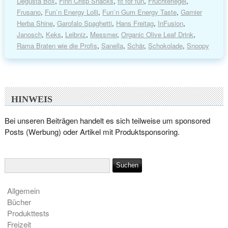
Degusta Box
,
Finn Crisp Snacks
,
fit for fun
,
Früchteriegel
,
Frusano
,
Fun`n Energy Lolli
,
Fun`n Gum Energy Taste
,
Garnier
Herba Shine
,
Garofalo Spaghetti
,
Hans Freitag
,
InFusion
,
Janosch
,
Keks
,
Leibniz
,
Messmer
,
Organic Olive Leaf Drink
,
Rama Braten wie die Profis
,
Sanella
,
Schär
,
Schokolade
,
Snoopy
HINWEIS
Bei unseren Beiträgen handelt es sich teilweise um sponsored
Posts (Werbung) oder Artikel mit Produktsponsoring.
Allgemein
Bücher
Produkttests
Freizeit