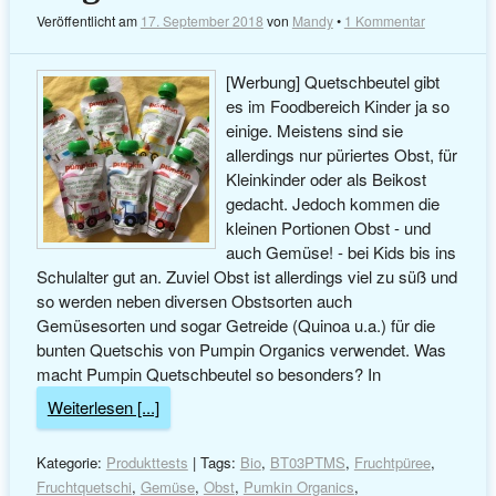
Veröffentlicht am
17. September 2018
von
Mandy
•
1 Kommentar
[Werbung] Quetschbeutel gibt
es im Foodbereich Kinder ja so
einige. Meistens sind sie
allerdings nur püriertes Obst, für
Kleinkinder oder als Beikost
gedacht. Jedoch kommen die
kleinen Portionen Obst - und
auch Gemüse! - bei Kids bis ins
Schulalter gut an. Zuviel Obst ist allerdings viel zu süß und
so werden neben diversen Obstsorten auch
Gemüsesorten und sogar Getreide (Quinoa u.a.) für die
bunten Quetschis von Pumpin Organics verwendet. Was
macht Pumpin Quetschbeutel so besonders? In
Weiterlesen [...]
Kategorie:
Produkttests
| Tags:
Bio
,
BT03PTMS
,
Fruchtpüree
,
Fruchtquetschi
,
Gemüse
,
Obst
,
Pumkin Organics
,