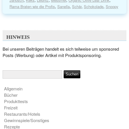
Janosch
,
Keks
,
Leibniz
,
Messmer
,
Organic Olive Leaf Drink
,
Rama Braten wie die Profis
,
Sanella
,
Schär
,
Schokolade
,
Snoopy
HINWEIS
Bei unseren Beiträgen handelt es sich teilweise um sponsored
Posts (Werbung) oder Artikel mit Produktsponsoring.
Allgemein
Bücher
Produkttests
Freizeit
Restaurants/Hotels
Gewinnspiele/Sonstiges
Rezepte