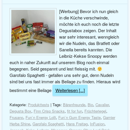
[Werbung] Bevor ich nun gleich
in die Küche verschwinde,
möchte ich euch noch die letzte
Degustabox zeigen. Der Inhalt
war sehr interesant, wenngleich
wir die Nudeln, das Bratfett oder
Sanella bereits kannten. Die
Leibniz-Kekse Snoopy werden
euch in naher Zukunft auf unserem Blog noch einmal
begegnen. Seid gespannt und lest fleissig mit.
Garofalo Spaghetti - gefallen uns sehr gut, denn Nudeln
sind bei uns fast immer als Beilage zu finden. Hieraus wird
bestimmt eine Beilage
Weiterlesen [...]
Kategorie:
Produkttests
| Tags:
Bärenfreunde
,
Bio
,
Cavalier
,
Degusta Box
,
Finn Crisp Snacks
,
fit for fun
,
Früchteriegel
,
Frusano
,
Fun`n Energy Lolli
,
Fun`n Gum Energy Taste
,
Garnier
Herba Shine
,
Garofalo Spaghetti
,
Hans Freitag
,
InFusion
,