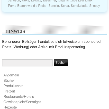
Janosch
,
Keks
,
Leibniz
,
Messmer
,
Organic Olive Leaf Drink
,
Rama Braten wie die Profis
,
Sanella
,
Schär
,
Schokolade
,
Snoopy
HINWEIS
Bei unseren Beiträgen handelt es sich teilweise um sponsored
Posts (Werbung) oder Artikel mit Produktsponsoring.
Allgemein
Bücher
Produkttests
Freizeit
Restaurants/Hotels
Gewinnspiele/Sonstiges
Rezepte