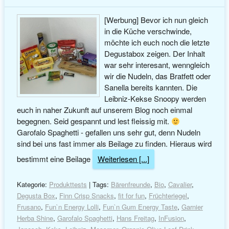
[Werbung] Bevor ich nun gleich
in die Küche verschwinde,
möchte ich euch noch die letzte
Degustabox zeigen. Der Inhalt
war sehr interesant, wenngleich
wir die Nudeln, das Bratfett oder
Sanella bereits kannten. Die
Leibniz-Kekse Snoopy werden
euch in naher Zukunft auf unserem Blog noch einmal
begegnen. Seid gespannt und lest fleissig mit.
Garofalo Spaghetti - gefallen uns sehr gut, denn Nudeln
sind bei uns fast immer als Beilage zu finden. Hieraus wird
bestimmt eine Beilage
Weiterlesen [...]
Kategorie:
Produkttests
| Tags:
Bärenfreunde
,
Bio
,
Cavalier
,
Degusta Box
,
Finn Crisp Snacks
,
fit for fun
,
Früchteriegel
,
Frusano
,
Fun`n Energy Lolli
,
Fun`n Gum Energy Taste
,
Garnier
Herba Shine
,
Garofalo Spaghetti
,
Hans Freitag
,
InFusion
,