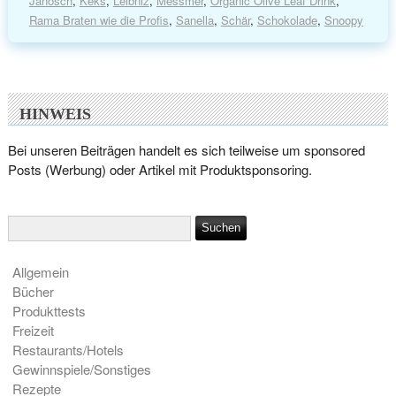
Janosch
,
Keks
,
Leibniz
,
Messmer
,
Organic Olive Leaf Drink
,
Rama Braten wie die Profis
,
Sanella
,
Schär
,
Schokolade
,
Snoopy
HINWEIS
Bei unseren Beiträgen handelt es sich teilweise um sponsored
Posts (Werbung) oder Artikel mit Produktsponsoring.
Allgemein
Bücher
Produkttests
Freizeit
Restaurants/Hotels
Gewinnspiele/Sonstiges
Rezepte