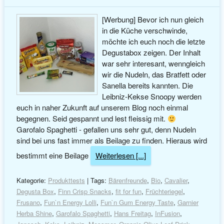
[Werbung] Bevor ich nun gleich
in die Küche verschwinde,
möchte ich euch noch die letzte
Degustabox zeigen. Der Inhalt
war sehr interesant, wenngleich
wir die Nudeln, das Bratfett oder
Sanella bereits kannten. Die
Leibniz-Kekse Snoopy werden
euch in naher Zukunft auf unserem Blog noch einmal
begegnen. Seid gespannt und lest fleissig mit.
Garofalo Spaghetti - gefallen uns sehr gut, denn Nudeln
sind bei uns fast immer als Beilage zu finden. Hieraus wird
bestimmt eine Beilage
Weiterlesen [...]
Kategorie:
Produkttests
| Tags:
Bärenfreunde
,
Bio
,
Cavalier
,
Degusta Box
,
Finn Crisp Snacks
,
fit for fun
,
Früchteriegel
,
Frusano
,
Fun`n Energy Lolli
,
Fun`n Gum Energy Taste
,
Garnier
Herba Shine
,
Garofalo Spaghetti
,
Hans Freitag
,
InFusion
,