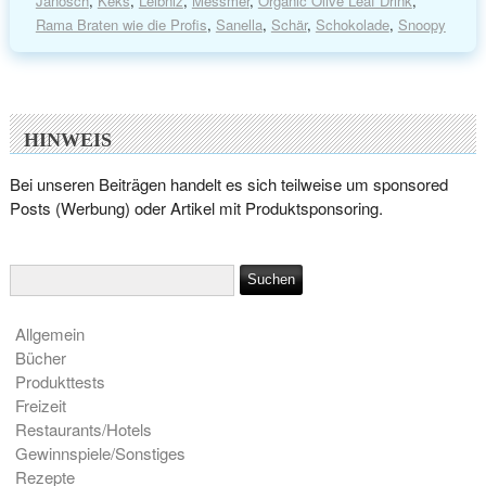
Janosch
,
Keks
,
Leibniz
,
Messmer
,
Organic Olive Leaf Drink
,
Rama Braten wie die Profis
,
Sanella
,
Schär
,
Schokolade
,
Snoopy
HINWEIS
Bei unseren Beiträgen handelt es sich teilweise um sponsored
Posts (Werbung) oder Artikel mit Produktsponsoring.
Allgemein
Bücher
Produkttests
Freizeit
Restaurants/Hotels
Gewinnspiele/Sonstiges
Rezepte