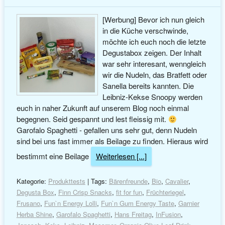
[Werbung] Bevor ich nun gleich
in die Küche verschwinde,
möchte ich euch noch die letzte
Degustabox zeigen. Der Inhalt
war sehr interesant, wenngleich
wir die Nudeln, das Bratfett oder
Sanella bereits kannten. Die
Leibniz-Kekse Snoopy werden
euch in naher Zukunft auf unserem Blog noch einmal
begegnen. Seid gespannt und lest fleissig mit.
Garofalo Spaghetti - gefallen uns sehr gut, denn Nudeln
sind bei uns fast immer als Beilage zu finden. Hieraus wird
bestimmt eine Beilage
Weiterlesen [...]
Kategorie:
Produkttests
| Tags:
Bärenfreunde
,
Bio
,
Cavalier
,
Degusta Box
,
Finn Crisp Snacks
,
fit for fun
,
Früchteriegel
,
Frusano
,
Fun`n Energy Lolli
,
Fun`n Gum Energy Taste
,
Garnier
Herba Shine
,
Garofalo Spaghetti
,
Hans Freitag
,
InFusion
,