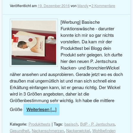
Veröffentlicht am
19. Dezember 2016
von
Mandy
•
2 Kommentare
[Werbung] Basische
Funktionswäsche - darunter
konnte ich mir so gar nichts
vorstellen. Da kam mir der
Produkttest bei Blogg dein
Produkt sehr gelegen. Ich durfte
hier den neuen P. Jentschura
Nacken- und BronchienWickel
näher ansehen und ausprobieren. Gerade jetzt wo es doch
draußen mal ungemütlich ist und man sich schnell eine
Erkältung einfangen kann, ist er genau richtig. Der Wickel
wird in 3 Größen angeboten, daher ist die
Größenbestimmung sehr wichtig. Ich habe die mittlere
Größe
Weiterlesen [...]
Kategorie:
Produkttests
| Tags:
basisch
,
BdP - P. Jentschura
,
Gesundheit
,
Nackenschmerzen
,
Nackenwickel
,
Wohlbefinden