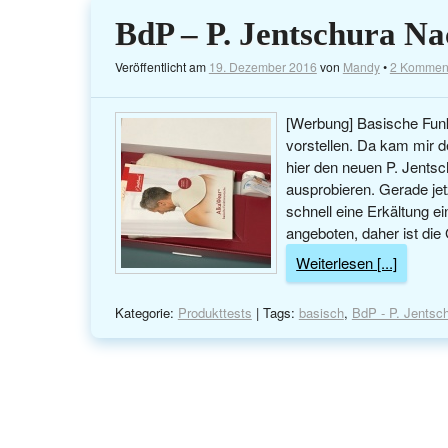
BdP – P. Jentschura N
Veröffentlicht am
19. Dezember 2016
von
Mandy
•
2 Kommen
[Werbung] Basische Funk
vorstellen. Da kam mir d
hier den neuen P. Jents
ausprobieren. Gerade je
schnell eine Erkältung ei
angeboten, daher ist die
Weiterlesen [...]
Kategorie:
Produkttests
| Tags:
basisch
,
BdP - P. Jentsc