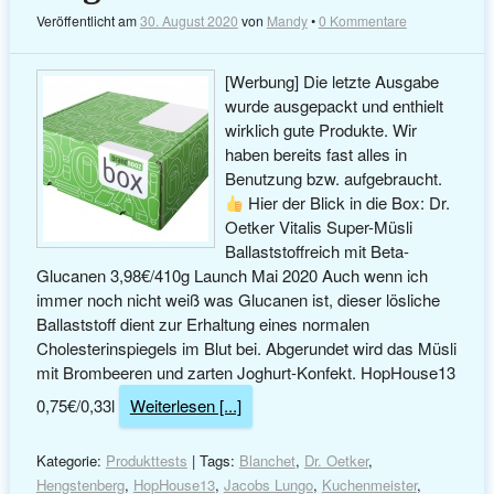
Veröffentlicht am
30. August 2020
von
Mandy
•
0 Kommentare
[Werbung] Die letzte Ausgabe
wurde ausgepackt und enthielt
wirklich gute Produkte. Wir
haben bereits fast alles in
Benutzung bzw. aufgebraucht.
Hier der Blick in die Box: Dr.
Oetker Vitalis Super-Müsli
Ballaststoffreich mit Beta-
Glucanen 3,98€/410g Launch Mai 2020 Auch wenn ich
immer noch nicht weiß was Glucanen ist, dieser lösliche
Ballaststoff dient zur Erhaltung eines normalen
Cholesterinspiegels im Blut bei. Abgerundet wird das Müsli
mit Brombeeren und zarten Joghurt-Konfekt. HopHouse13
0,75€/0,33l
Weiterlesen [...]
Kategorie:
Produkttests
| Tags:
Blanchet
,
Dr. Oetker
,
Hengstenberg
,
HopHouse13
,
Jacobs Lungo
,
Kuchenmeister
,