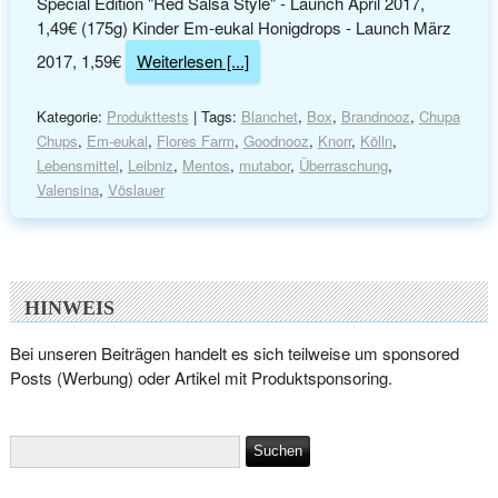
Special Edition "Red Salsa Style" - Launch April 2017,
1,49€ (175g) Kinder Em-eukal Honigdrops - Launch März
2017, 1,59€
Weiterlesen [...]
Kategorie:
Produkttests
| Tags:
Blanchet
,
Box
,
Brandnooz
,
Chupa
Chups
,
Em-eukal
,
Flores Farm
,
Goodnooz
,
Knorr
,
Kölln
,
Lebensmittel
,
Leibniz
,
Mentos
,
mutabor
,
Überraschung
,
Valensina
,
Vöslauer
HINWEIS
Bei unseren Beiträgen handelt es sich teilweise um sponsored
Posts (Werbung) oder Artikel mit Produktsponsoring.