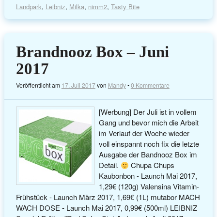
Landpark
,
Leibniz
,
Milka
,
nimm2
,
Tasty Bite
Brandnooz Box – Juni
2017
Veröffentlicht am
17. Juli 2017
von
Mandy
•
0 Kommentare
[Werbung] Der Juli ist in vollem
Gang und bevor mich die Arbeit
im Verlauf der Woche wieder
voll einspannt noch fix die letzte
Ausgabe der Bandnooz Box im
Detail.
Chupa Chups
Kaubonbon - Launch Mai 2017,
1,29€ (120g) Valensina Vitamin-
Frühstück - Launch März 2017, 1,69€ (1L) mutabor MACH
WACH DOSE - Launch Mai 2017, 0,99€ (500ml) LEIBNIZ