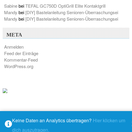
Sabine
bei
TEFAL GC750D OptiGrill Elite Kontaktgrill
Mandy
bei
[DIY] Bastelanleitung Senioren-Überraschungsei
Mandy
bei
[DIY] Bastelanleitung Senioren-Überraschungsei
META
Anmelden
Feed der Einträge
Kommentar-Feed
WordPress.org
Keine Daten an Analytics übertragen?
Hier klicken um
© 2026 - M@ndys Blogwelt
dich auszutragen.
Rundown
– stolz präsentiert von
WordPress