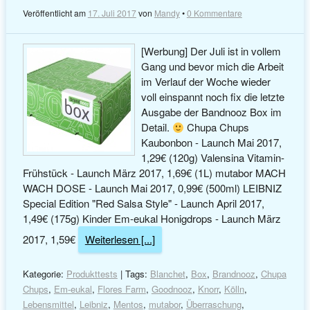
Veröffentlicht am
17. Juli 2017
von
Mandy
•
0 Kommentare
[Werbung] Der Juli ist in vollem
Gang und bevor mich die Arbeit
im Verlauf der Woche wieder
voll einspannt noch fix die letzte
Ausgabe der Bandnooz Box im
Detail.
Chupa Chups
Kaubonbon - Launch Mai 2017,
1,29€ (120g) Valensina Vitamin-
Frühstück - Launch März 2017, 1,69€ (1L) mutabor MACH
WACH DOSE - Launch Mai 2017, 0,99€ (500ml) LEIBNIZ
Special Edition "Red Salsa Style" - Launch April 2017,
1,49€ (175g) Kinder Em-eukal Honigdrops - Launch März
2017, 1,59€
Weiterlesen [...]
Kategorie:
Produkttests
| Tags:
Blanchet
,
Box
,
Brandnooz
,
Chupa
Chups
,
Em-eukal
,
Flores Farm
,
Goodnooz
,
Knorr
,
Kölln
,
Lebensmittel
,
Leibniz
,
Mentos
,
mutabor
,
Überraschung
,