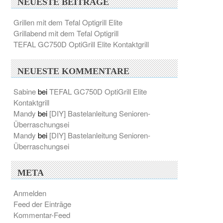
NEUESTE BEITRÄGE
Grillen mit dem Tefal Optigrill Elite
Grillabend mit dem Tefal Optigrill
TEFAL GC750D OptiGrill Elite Kontaktgrill
NEUESTE KOMMENTARE
Sabine
bei
TEFAL GC750D OptiGrill Elite
Kontaktgrill
Mandy
bei
[DIY] Bastelanleitung Senioren-
Überraschungsei
Mandy
bei
[DIY] Bastelanleitung Senioren-
Überraschungsei
META
Anmelden
Feed der Einträge
Kommentar-Feed