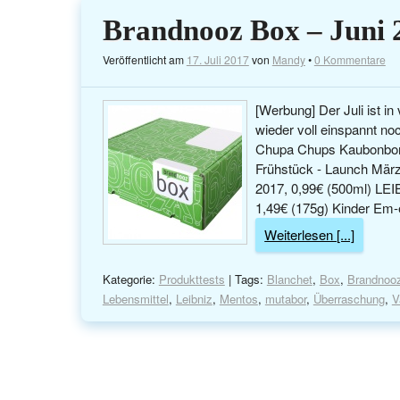
Brandnooz Box – Juni 
Veröffentlicht am
17. Juli 2017
von
Mandy
•
0 Kommentare
[Werbung] Der Juli ist i
wieder voll einspannt no
Chupa Chups Kaubonbon 
Frühstück - Launch Mä
2017, 0,99€ (500ml) LEIB
1,49€ (175g) Kinder Em-
Weiterlesen [...]
Kategorie:
Produkttests
| Tags:
Blanchet
,
Box
,
Brandnoo
Lebensmittel
,
Leibniz
,
Mentos
,
mutabor
,
Überraschung
,
V