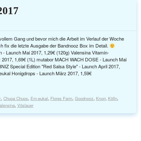
2017
n vollem Gang und bevor mich die Arbeit im Verlauf der Woche
ch fix die letzte Ausgabe der Bandnooz Box im Detail.
- Launch Mai 2017, 1,29€ (120g) Valensina Vitamin-
rz 2017, 1,69€ (1L) mutabor MACH WACH DOSE - Launch Mai
NIZ Special Edition "Red Salsa Style" - Launch April 2017,
eukal Honigdrops - Launch März 2017, 1,59€
z
,
Chupa Chups
,
Em-eukal
,
Flores Farm
,
Goodnooz
,
Knorr
,
Kölln
,
alensina
,
Vöslauer