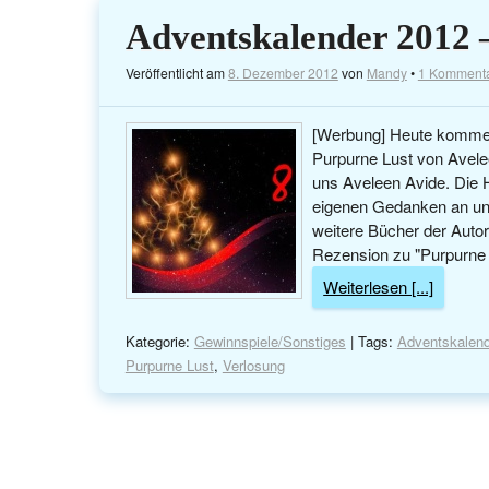
Adventskalender 2012 –
Veröffentlicht am
8. Dezember 2012
von
Mandy
•
1 Komment
[Werbung] Heute kommen 
Purpurne Lust von Avele
uns Aveleen Avide. Die H
eigenen Gedanken an und
weitere Bücher der Autori
Rezension zu "Purpurne L
Weiterlesen [...]
Kategorie:
Gewinnspiele/Sonstiges
| Tags:
Adventskalend
Purpurne Lust
,
Verlosung