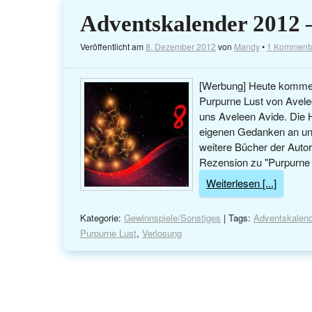
Adventskalender 2012 –
Veröffentlicht am
8. Dezember 2012
von
Mandy
•
1 Komment
[Werbung] Heute kommen 
Purpurne Lust von Avele
uns Aveleen Avide. Die H
eigenen Gedanken an und
weitere Bücher der Autori
Rezension zu "Purpurne L
Weiterlesen [...]
Kategorie:
Gewinnspiele/Sonstiges
| Tags:
Adventskalend
Purpurne Lust
,
Verlosung