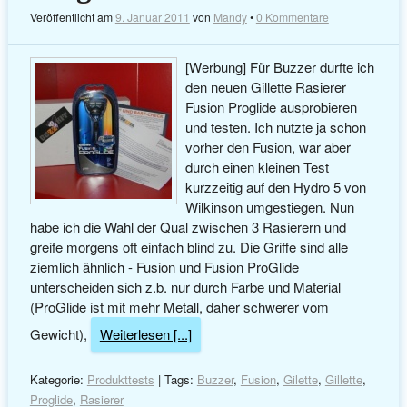
Veröffentlicht am
9. Januar 2011
von
Mandy
•
0 Kommentare
[Werbung] Für Buzzer durfte ich
den neuen Gillette Rasierer
Fusion Proglide ausprobieren
und testen. Ich nutzte ja schon
vorher den Fusion, war aber
durch einen kleinen Test
kurzzeitig auf den Hydro 5 von
Wilkinson umgestiegen. Nun
habe ich die Wahl der Qual zwischen 3 Rasierern und
greife morgens oft einfach blind zu. Die Griffe sind alle
ziemlich ähnlich - Fusion und Fusion ProGlide
unterscheiden sich z.b. nur durch Farbe und Material
(ProGlide ist mit mehr Metall, daher schwerer vom
Gewicht),
Weiterlesen [...]
Kategorie:
Produkttests
| Tags:
Buzzer
,
Fusion
,
Gilette
,
Gillette
,
Proglide
,
Rasierer