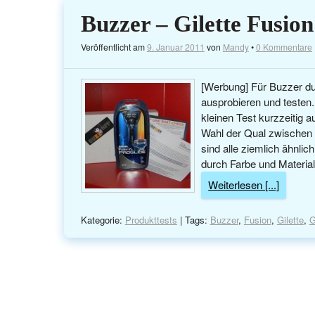
Buzzer – Gilette Fusion
Veröffentlicht am
9. Januar 2011
von
Mandy
•
0 Kommentare
[Werbung] Für Buzzer dur
ausprobieren und testen.
kleinen Test kurzzeitig 
Wahl der Qual zwischen 3
sind alle ziemlich ähnlic
durch Farbe und Material
Weiterlesen [...]
Kategorie:
Produkttests
| Tags:
Buzzer
,
Fusion
,
Gilette
,
G