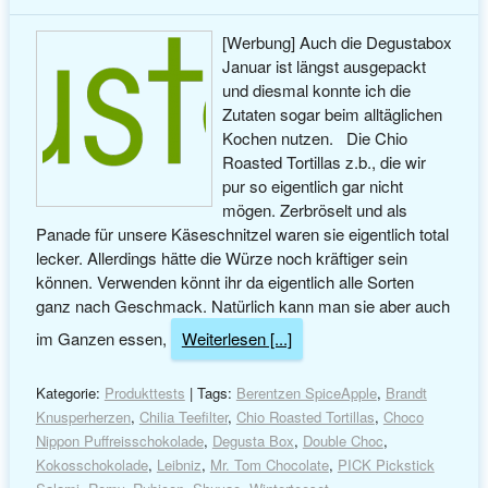
[Werbung] Auch die Degustabox
Januar ist längst ausgepackt
und diesmal konnte ich die
Zutaten sogar beim alltäglichen
Kochen nutzen. Die Chio
Roasted Tortillas z.b., die wir
pur so eigentlich gar nicht
mögen. Zerbröselt und als
Panade für unsere Käseschnitzel waren sie eigentlich total
lecker. Allerdings hätte die Würze noch kräftiger sein
können. Verwenden könnt ihr da eigentlich alle Sorten
ganz nach Geschmack. Natürlich kann man sie aber auch
im Ganzen essen,
Weiterlesen [...]
Kategorie:
Produkttests
| Tags:
Berentzen SpiceApple
,
Brandt
Knusperherzen
,
Chilia Teefilter
,
Chio Roasted Tortillas
,
Choco
Nippon Puffreisschokolade
,
Degusta Box
,
Double Choc
,
Kokosschokolade
,
Leibniz
,
Mr. Tom Chocolate
,
PICK Pickstick