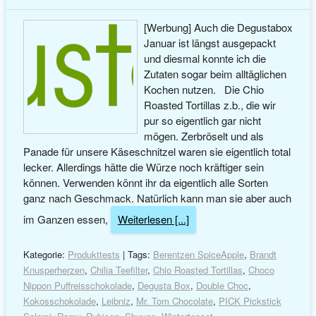
[Werbung] Auch die Degustabox
Januar ist längst ausgepackt
und diesmal konnte ich die
Zutaten sogar beim alltäglichen
Kochen nutzen. Die Chio
Roasted Tortillas z.b., die wir
pur so eigentlich gar nicht
mögen. Zerbröselt und als
Panade für unsere Käseschnitzel waren sie eigentlich total
lecker. Allerdings hätte die Würze noch kräftiger sein
können. Verwenden könnt ihr da eigentlich alle Sorten
ganz nach Geschmack. Natürlich kann man sie aber auch
im Ganzen essen,
Weiterlesen [...]
Kategorie:
Produkttests
| Tags:
Berentzen SpiceApple
,
Brandt
Knusperherzen
,
Chilia Teefilter
,
Chio Roasted Tortillas
,
Choco
Nippon Puffreisschokolade
,
Degusta Box
,
Double Choc
,
Kokosschokolade
,
Leibniz
,
Mr. Tom Chocolate
,
PICK Pickstick