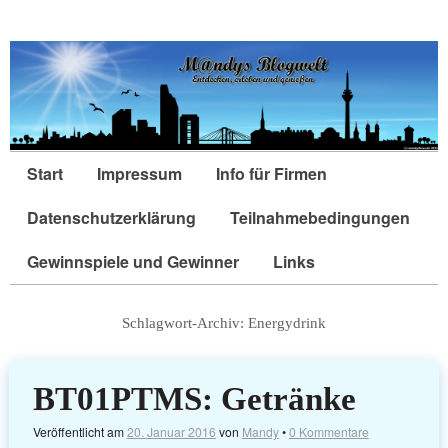
Start
Impressum
Info für Firmen
Datenschutzerklärung
Teilnahmebedingungen
Gewinnspiele und Gewinner
Links
Schlagwort-Archiv:
Energydrink
BT01PTMS: Getränke
Veröffentlicht am
20. Januar 2016
von
Mandy
•
0 Kommentare