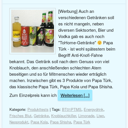
[Werbung] Auch an
verschiedenen Getränken soll
es nicht mangeln, neben
diversen Sektsorten, Bier und
Vodka gab es auch noch
"ToHome-Getränke"
Papa
Türk - ist wohl spätestem beim
Begriff Anti-Knofi-Fahne
bekannt. Das Getränk soll nach dem Genuss von viel
Knoblauch, den anschließenden schlechten Atem
beseitigen und so für Mitmenschen wieder erträglich
machen. Inzwischen gibt es 3 Produkte von Papa Türk,
das klassische Papa Türk, Papa Kola und Papa Shisha.
Zum Einzelpreis kann ich
Weiterlesen [...]
Kategorie:
Produkttests
| Tags:
BT01PTMS
,
Energydrink
,
Frisches Blut
,
Getränke
,
Knoblauchkiller
,
Limonade
,
Liwo
,
Neoprodukt
,
Papa Kola
,
Papa Shisha
,
Papa Türk