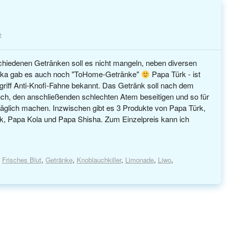
e
hiedenen Getränken soll es nicht mangeln, neben diversen
odka gab es auch noch "ToHome-Getränke"
Papa Türk - ist
riff Anti-Knofi-Fahne bekannt. Das Getränk soll nach dem
ch, den anschließenden schlechten Atem beseitigen und so für
äglich machen. Inzwischen gibt es 3 Produkte von Papa Türk,
k, Papa Kola und Papa Shisha. Zum Einzelpreis kann ich
,
Frisches Blut
,
Getränke
,
Knoblauchkiller
,
Limonade
,
Liwo
,