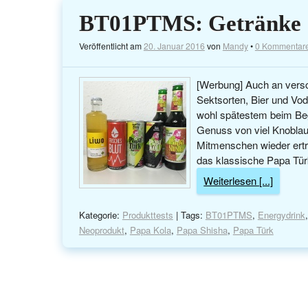
BT01PTMS: Getränke
Veröffentlicht am
20. Januar 2016
von
Mandy
•
0 Kommentar
[Werbung] Auch an versc
Sektsorten, Bier und V
wohl spätestem beim Beg
Genuss von viel Knoblau
Mitmenschen wieder ertr
das klassische Papa Tür
Weiterlesen [...]
Kategorie:
Produkttests
| Tags:
BT01PTMS
,
Energydrink
Neoprodukt
,
Papa Kola
,
Papa Shisha
,
Papa Türk