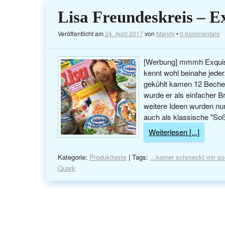
Lisa Freundeskreis – 
Veröffentlicht am
24. April 2017
von
Mandy
•
0 Kommentare
[Werbung] mmmh Exquisa 
kennt wohl beinahe jeder
gekühlt kamen 12 Becher
wurde er als einfacher B
weitere Ideen wurden n
auch als klassische "Soß
Weiterlesen [...]
Kategorie:
Produkttests
| Tags:
...keiner schmeckt mir so
Quark