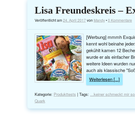
Lisa Freundeskreis – 
Veröffentlicht am
24. April 2017
von
Mandy
•
0 Kommentare
[Werbung] mmmh Exquisa 
kennt wohl beinahe jeder
gekühlt kamen 12 Becher
wurde er als einfacher B
weitere Ideen wurden n
auch als klassische "Soß
Weiterlesen [...]
Kategorie:
Produkttests
| Tags:
...keiner schmeckt mir so
Quark