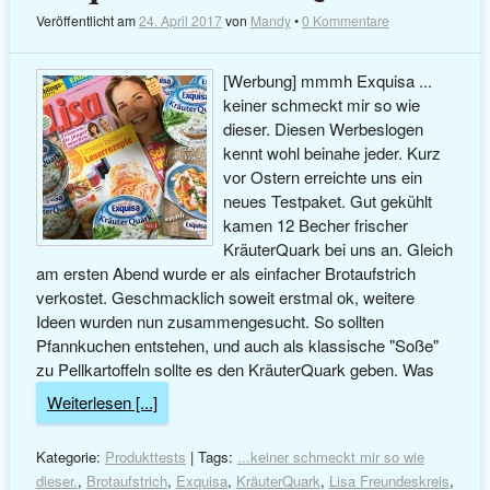
Veröffentlicht am
24. April 2017
von
Mandy
•
0 Kommentare
[Werbung] mmmh Exquisa ...
keiner schmeckt mir so wie
dieser. Diesen Werbeslogen
kennt wohl beinahe jeder. Kurz
vor Ostern erreichte uns ein
neues Testpaket. Gut gekühlt
kamen 12 Becher frischer
KräuterQuark bei uns an. Gleich
am ersten Abend wurde er als einfacher Brotaufstrich
verkostet. Geschmacklich soweit erstmal ok, weitere
Ideen wurden nun zusammengesucht. So sollten
Pfannkuchen entstehen, und auch als klassische "Soße"
zu Pellkartoffeln sollte es den KräuterQuark geben. Was
Weiterlesen [...]
Kategorie:
Produkttests
| Tags:
...keiner schmeckt mir so wie
dieser.
,
Brotaufstrich
,
Exquisa
,
KräuterQuark
,
Lisa Freundeskreis
,